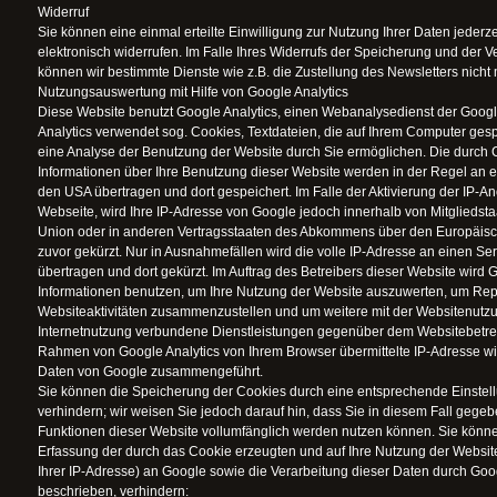
Widerruf
Sie können eine einmal erteilte Einwilligung zur Nutzung Ihrer Daten jederzeit
elektronisch widerrufen. Im Falle Ihres Widerrufs der Speicherung und der V
können wir bestimmte Dienste wie z.B. die Zustellung des Newsletters nicht
Nutzungsauswertung mit Hilfe von Google Analytics
Diese Website benutzt Google Analytics, einen Webanalysedienst der Googl
Analytics verwendet sog. Cookies, Textdateien, die auf Ihrem Computer ges
eine Analyse der Benutzung der Website durch Sie ermöglichen. Die durch 
Informationen über Ihre Benutzung dieser Website werden in der Regel an e
den USA übertragen und dort gespeichert. Im Falle der Aktivierung der IP-A
Webseite, wird Ihre IP-Adresse von Google jedoch innerhalb von Mitgliedst
Union oder in anderen Vertragsstaaten des Abkommens über den Europäisc
zuvor gekürzt. Nur in Ausnahmefällen wird die volle IP-Adresse an einen S
übertragen und dort gekürzt. Im Auftrag des Betreibers dieser Website wird 
Informationen benutzen, um Ihre Nutzung der Website auszuwerten, um Repo
Websiteaktivitäten zusammenzustellen und um weitere mit der Websitenutz
Internetnutzung verbundene Dienstleistungen gegenüber dem Websitebetrei
Rahmen von Google Analytics von Ihrem Browser übermittelte IP-Adresse wir
Daten von Google zusammengeführt.
Sie können die Speicherung der Cookies durch eine entsprechende Einstell
verhindern; wir weisen Sie jedoch darauf hin, dass Sie in diesem Fall gegeb
Funktionen dieser Website vollumfänglich werden nutzen können. Sie könne
Erfassung der durch das Cookie erzeugten und auf Ihre Nutzung der Websit
Ihrer IP-Adresse) an Google sowie die Verarbeitung dieser Daten durch Goo
beschrieben, verhindern: