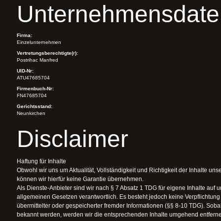
Unternehmensdate
Firma:
Einzelunternehmen
Vertretungsberechtigte(r):
Postrihac Manfred
UID-Nr:
ATU47685704
Firmenbuch-Nr:
FN47685704
Gerichtsstand:
Neunkirchen
Disclaimer
Haftung für Inhalte
Obwohl wir uns um Aktualität, Vollständigkeit und Richtigkeit der Inhalte un
können wir hierfür keine Garantie übernehmen.
Als Dienste-Anbieter sind wir nach § 7 Absatz 1 TDG für eigene Inhalte auf
allgemeinen Gesetzen verantwortlich. Es besteht jedoch keine Verpflichtu
übermittelter oder gespeicherter fremder Informationen (§§ 8-10 TDG). Sob
bekannt werden, werden wir die entsprechenden Inhalte umgehend entfern