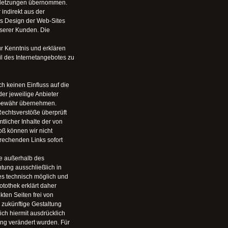
erletzungen übernommen.
 indirekt aus der
as Design der Web-Sites
nserer Kunden. Die
 Kenntnis und erklären
il des Internetangebotes zu
h keinen Einfluss auf die
der jeweilige Anbieter
g/Gewähr übernehmen.
echtsverstöße überprüft
licher Inhalte der von
oß können wir nicht
rechenden Links sofort
die außerhalb des
tung ausschließlich in
 es technisch möglich und
otothek erklärt daher
ten Seiten frei von
d zukünftige Gestaltung
sich hiermit ausdrücklich
zung verändert wurden. Für