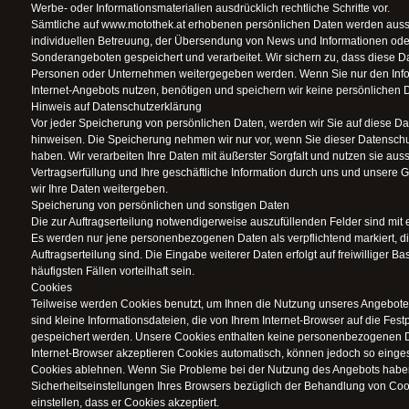
Werbe- oder Informationsmaterialien ausdrücklich rechtliche Schritte vor.
Sämtliche auf www.motothek.at erhobenen persönlichen Daten werden aussc
individuellen Betreuung, der Übersendung von News und Informationen oder
Sonderangeboten gespeichert und verarbeitet. Wir sichern zu, dass diese D
Personen oder Unternehmen weitergegeben werden. Wenn Sie nur den Infor
Internet-Angebots nutzen, benötigen und speichern wir keine persönlichen 
Hinweis auf Datenschutzerklärung
Vor jeder Speicherung von persönlichen Daten, werden wir Sie auf diese D
hinweisen. Die Speicherung nehmen wir nur vor, wenn Sie dieser Datensch
haben. Wir verarbeiten Ihre Daten mit äußerster Sorgfalt und nutzen sie aussc
Vertragserfüllung und Ihre geschäftliche Information durch uns und unsere G
wir Ihre Daten weitergeben.
Speicherung von persönlichen und sonstigen Daten
Die zur Auftragserteilung notwendigerweise auszufüllenden Felder sind mit
Es werden nur jene personenbezogenen Daten als verpflichtend markiert, die
Auftragserteilung sind. Die Eingabe weiterer Daten erfolgt auf freiwilliger Bas
häufigsten Fällen vorteilhaft sein.
Cookies
Teilweise werden Cookies benutzt, um Ihnen die Nutzung unseres Angebotes
sind kleine Informationsdateien, die von Ihrem Internet-Browser auf die Fest
gespeichert werden. Unsere Cookies enthalten keine personenbezogenen D
Internet-Browser akzeptieren Cookies automatisch, können jedoch so eingest
Cookies ablehnen. Wenn Sie Probleme bei der Nutzung des Angebots haben,
Sicherheitseinstellungen Ihres Browsers bezüglich der Behandlung von Coo
einstellen, dass er Cookies akzeptiert.