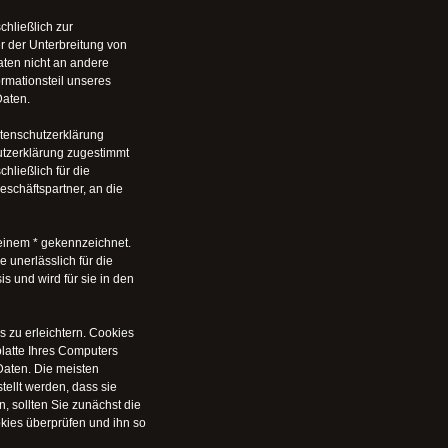
hließlich zur
 der Unterbreitung von
aten nicht an andere
mationsteil unseres
Daten.
atenschutzerklärung
utzerklärung zugestimmt
hließlich für die
eschäftspartner, an die
 einem * gekennzeichnet.
 unerlässlich für die
is und wird für sie in den
 zu erleichtern. Cookies
platte Ihres Computers
aten. Die meisten
ellt werden, dass sie
 sollten Sie zunächst die
kies überprüfen und ihn so