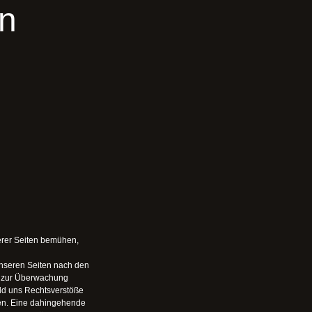
n
serer Seiten bemühen,
 unseren Seiten nach den
ng zur Überwachung
ald uns Rechtsverstöße
en. Eine dahingehende