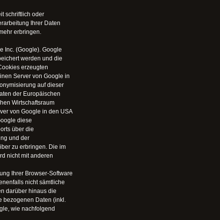
 schriftlich oder
erarbeitung Ihrer Daten
 mehr erbringen.
e Inc. (Google). Google
peichert werden und die
Cookies erzeugten
inen Server von Google in
nonymisierung auf dieser
aaten der Europäischen
hen Wirtschaftsraum
erver von Google in den USA
Google diese
rts über die
ung und der
ber zu erbringen. Die im
d nicht mit anderen
ung Ihrer Browser-Software
enenfalls nicht sämtliche
n darüber hinaus die
e bezogenen Daten (inkl.
gle, wie nachfolgend