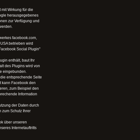
mit Wirkung für die
Google herausgegebenes
ionen zur Verfügung und
werden.
tzwerkes facebook.com,
, USA betrieben wird
Facebook Social Plugin"
gin enthält, baut Ihr
lt des Plugins wird von
te eingebunden.
 die entsprechende Seite
ggt kann Facebook den
eren, zum Beispiel den
sprechende Information
utzung der Daten durch
 zum Schutz Ihrer
.
ok über unseren
eres Internetauftritts