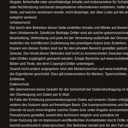
illegale, fehlerhafte oder unvollständige Inhalte und insbesondere für Schä
oder Nichtnutzung solcherart dargebotener Informationen entstehen, haftet al
Seite, auf welche verwiesen wurde, nicht derjenige, der über Links auf die je
lediglich verweist.
Urheberrecht
Die durch den Betreiber dieser Seite erstellten Inhalte und Werke auf diese
dem Urheberrecht. Sämtliche Beiträge Dritter sind als solche gekennzeichnet.
Bearbeitung, Verbreitung und jede Art der Verwertung außerhalb der Grenz
bedürfen der schriftlichen Zustimmung des jeweiligen Autors bzw. Erstellers.
Kopien von diesen Seiten sind nur für den privaten Bereich gestattet, jedoch
Zwecke. Der Inhalt dieser Websites darf nicht zu kommerziellen Zwecken kopie
oder Dritten zugänglich gemacht werden. Einige Bereiche auf www.motothe
Bilder und Texte, die dem Copyright Dritter unterliegen.
Soweit nicht anders angegeben sind alle Markenzeichen auf www.motothek.
die Eigentümer geschützt. Dies gilt insbesondere für Marken, Typenschilder
Embleme.
Datenschutz
Wir übernehmen keine Gewähr für die Sicherheit der Datenübertragung im In
der Übertragung von Daten per E-Mail.
Im Falle der Erhebung personenbezogener Daten auf unseren Seiten erfolgt
seitens des Nutzers stets auf freiwilliger Basis. Die Inanspruchnahme und 
Dienste ist auch ohne Angabe solcher Daten bzw. unter Angabe anonymisier
Pseudonyms gestattet, soweit dies technisch möglich und zumutbar ist.
Einer Nutzung der im Impressum veröffentlichten Kontaktdaten durch Dritt
hiermit ausdrücklich widersprochen. Der Betreiber behält sich für den Fall 