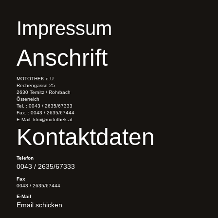
Impressum
Anschrift
MOTOTHEK e.U.
Rechengasse 25
2630 Ternitz / Rohrbach
Österreich
Tel. : 0043 / 2635/67333
Fax. : 0043 / 2635/67444
E-Mail: ktm@motothek.at
Kontaktdaten
Telefon
0043 / 2635/67333
Fax
0043 / 2635/67444
E-Mail
Email schicken