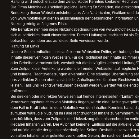
Haftung wird jedoch erst ab dem Zeitpunkt der Kenntnis konkreter Rechtsv
Die Firma Motothek eU schließt jegliche Haftung für Schäden, die direkt oder
Benutzung dieser Website entstehen, aus. Alle Nachrichten, Grafiken und d
von www.motothek.at dienen ausschließlich der persönlichen Information u
Nutzung erfolgt auf eigenes Risiko.
Alle Benutzer nehmen diese Nutzungsbedingungen von www.motothek.at zur
sich ausdrücklich damit einverstanden. Dieser Haftungsausschluss ist als Te
betrachten, von dem aus auf diese Seite verwiesen wurde.
Haftung für Links
Unsere Seiten enthalten Links auf externe Webseiten Dritter, wir haben jedoc
Inhalte dieser verlinkten Webseiten. Für die Richtigkeit der Inhalte ist immer 
oder Betreiber verantwortlich, weshalb wir diesbezüglich keinerlei Haftun
Zum Zeitpunkt der Verlinkung wurden die fremden Webseiten auf mögliche R
und keinerlei Rechtsverletzungen erkennbar. Eine ständige Überprüfung sämt
uns verlinkten Seiten ohne tatsächliche Anhaltspunkte für einen Rechtsverst
leisten. Falls uns Rechtsverletzungen bekannt werden, werden wir die entsp
entfernen.
Bei direkten oder indirekten Verweisen auf fremde Internetseiten ("Links"), 
Verantwortungsbereiches von Motothek liegen, würde eine Haftungsverpflich
dem Fall in Kraft treten, in dem Motothek von den Inhalten Kenntnis hat und
zumutbar wäre, die Nutzung im Falle rechtswidriger Inhalte zu verhindern. M
ausdrücklich, dass zum Zeitpunkt der Linksetzung die entsprechenden verlink
illegalen Inhalten waren. Der Autor hat keinerlei Einfluss auf die aktuelle un
und auf die Inhalte der gelinkten/verknüpften Seiten. Deshalb distanziert er 
von allen Inhalten aller gelinkten /verknüpften Seiten, die nach der Linkset