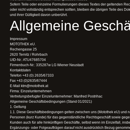
Sofern Teile oder einzelne Formulierungen dieses Textes der geltenden Rech
oder nicht vollständig entsprechen sollten, bleiben die übrigen Teile des Do
und ihrer Gültigkeit davon unberührt.
Allgemeine Geschä
Impressum
MOTOTHEK eU.
Rechengasse 25
2620 Ternitz / Rohrbach
UID-Nr.: ATU47685704
Firmenbuch-Nr.: 335287w LG Wiener Neustadt
Kontaktdaten
Telefon +43 (0) 2635/67333
Fax +43 (0)2635/67444
E-Mail ktm@motothek.at
Firma: Einzelunternehmen
Vertretungsbefugter Einzelunternehmer: Manfred Postrihac
Allgemeine Geschäftsbedingungen (Stand 01/2021)
1. Geltung
1.1. Diese Geschäftsbedingungen gelten zwischen uns (Motothek eU) und nat
Personen (kurz Kunde) für das gegenständliche Rechtsgeschäft sowie geg
Kunden auch für alle hinkünftigen Geschäfte, selbst wenn im Einzelfall, ins
Ergänzungs- oder Folgeaufträgen darauf nicht ausdrücklich Bezug genomm