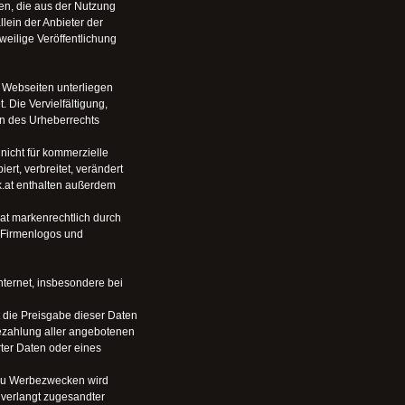
den, die aus der Nutzung
lein der Anbieter der
weilige Veröffentlichung
n Webseiten unterliegen
 Die Vervielfältigung,
en des Urheberrechts
 nicht für kommerzielle
rt, verbreitet, verändert
k.at enthalten außerdem
at markenrechtlich durch
, Firmenlogos und
ternet, insbesondere bei
 die Preisgabe dieser Daten
Bezahlung aller angebotenen
ter Daten oder eines
e zu Werbezwecken wird
unverlangt zugesandter