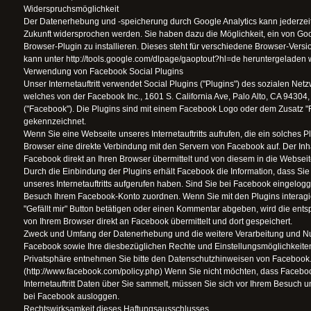
Widerspruchsmöglichkeit
Der Datenerhebung und -speicherung durch Google Analytics kann jederzeit 
Zukunft widersprochen werden. Sie haben dazu die Möglichkeit, ein von 
Browser-Plugin zu installieren. Dieses steht für verschiedene Browser-Vers
kann unter http://tools.google.com/dlpage/gaoptout?hl=de heruntergeladen 
Verwendung von Facebook Social Plugins
Unser Internetauftritt verwendet Social Plugins ("Plugins") des sozialen Ne
welches von der Facebook Inc., 1601 S. California Ave, Palo Alto, CA 94304
("Facebook"). Die Plugins sind mit einem Facebook Logo oder dem Zusatz "
gekennzeichnet.
Wenn Sie eine Webseite unseres Internetauftritts aufrufen, die ein solches Plu
Browser eine direkte Verbindung mit den Servern von Facebook auf. Der Inha
Facebook direkt an Ihren Browser übermittelt und von diesem in die Websei
Durch die Einbindung der Plugins erhält Facebook die Information, dass Sie
unseres Internetauftritts aufgerufen haben. Sind Sie bei Facebook eingelo
Besuch Ihrem Facebook-Konto zuordnen. Wenn Sie mit den Plugins interagi
"Gefällt mir" Button betätigen oder einen Kommentar abgeben, wird die ent
von Ihrem Browser direkt an Facebook übermittelt und dort gespeichert.
Zweck und Umfang der Datenerhebung und die weitere Verarbeitung und N
Facebook sowie Ihre diesbezüglichen Rechte und Einstellungsmöglichkeiten
Privatsphäre entnehmen Sie bitte den Datenschutzhinweisen von Facebook
(http://www.facebook.com/policy.php) Wenn Sie nicht möchten, dass Facebo
Internetauftritt Daten über Sie sammelt, müssen Sie sich vor Ihrem Besuch uns
bei Facebook ausloggen.
Rechtswirksamkeit dieses Haftungsausschlusses